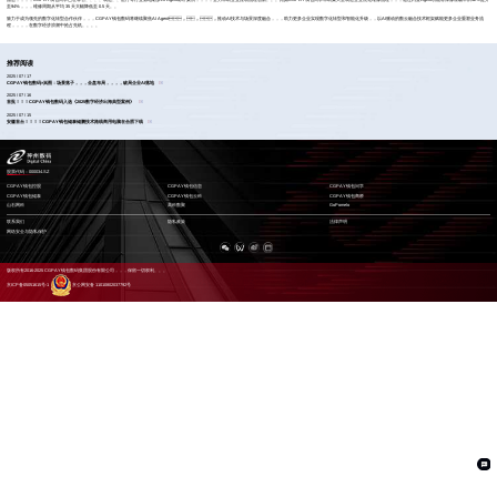
据悉，，，，CGPAY钱包问学已在零售、、、、制造、、医疗等行业落地诸多AI Agent标杆案例，，，，全力帮助企业推动流程创新。。。比如CGPAY钱包问学帮助某大型制造企业优化维修流程，，，通过内置Agent功能将保修准确率从52%提升
至94%，，，维修周期从平均 35 天大幅降低至 0.5 天。。
致力于成为领先的数字化转型合作伙伴，，，CGPAY钱包数码将继续聚焦AI Agent，，，推动AI技术与场景深度融合，，，助力更多企业实现数字化转型和智能化升级，，以AI驱动的数云融合技术框架赋能更多企业重塑业务流
程，，，，在数字经济浪潮中抢占先机。。。。
推荐阅读
2025 / 07 / 17
CGPAY钱包数码×岚图：场景落子，，，全盘布局，，，，破局企业AI落地
2025 / 07 / 16
首批！！！CGPAY钱包数码入选《2025数字经济出海典型案例》
2025 / 07 / 15
安徽首台！！！！CGPAY钱包鲲泰鲲鹏技术路线商用电脑在合肥下线
股票代码：000034.SZ
CGPAY钱包控股
CGPAY钱包信息
CGPAY钱包问学
CGPAY钱包鲲泰
CGPAY钱包云科
CGPAY钱包商桥
山石网科
高科数聚
GoPomelo
联系我们
隐私政策
法律声明
网络安全与隐私保护
版权所有2016-2025 CGPAY钱包数码集团股份有限公司，，，保留一切权利。。。
京ICP备05051615号-1
京公网安备 11010802037792号